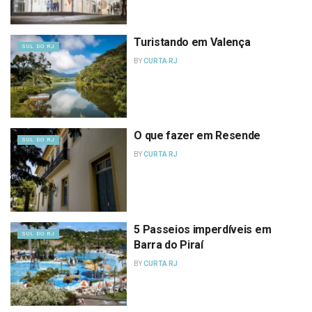
Turistando em Valença
SUL DO RJ
BY
CURTA RJ
O que fazer em Resende
SUL DO RJ
BY
CURTA RJ
5 Passeios imperdíveis em
SUL DO RJ
Barra do Piraí
BY
CURTA RJ