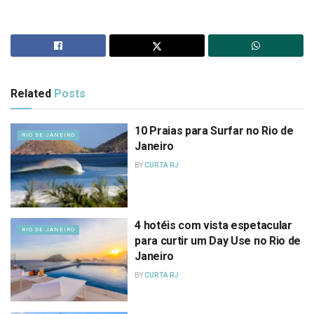
Related
Posts
10 Praias para Surfar no Rio de
RIO DE JANEIRO
Janeiro
BY
CURTA RJ
4 hotéis com vista espetacular
RIO DE JANEIRO
para curtir um Day Use no Rio de
Janeiro
BY
CURTA RJ